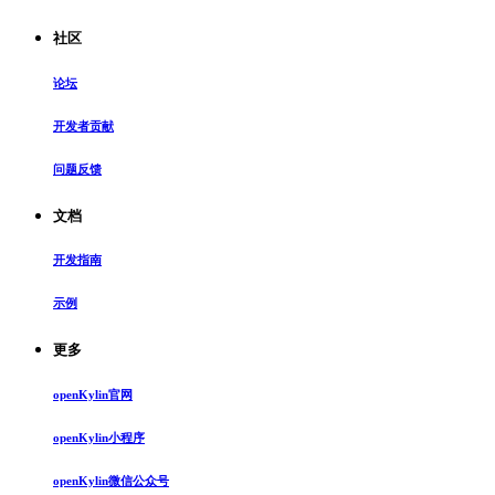
社区
论坛
开发者贡献
问题反馈
文档
开发指南
示例
更多
openKylin官网
openKylin小程序
openKylin微信公众号