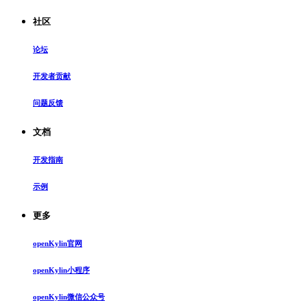
社区
论坛
开发者贡献
问题反馈
文档
开发指南
示例
更多
openKylin官网
openKylin小程序
openKylin微信公众号